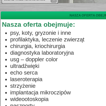
NASZA OFERTA OBEJ
Nasza oferta obejmuje:
psy, koty, gryzonie i inne
profilaktyka, leczenie zwierząt
chirurgia, kriochirurgia
diagnostyka laboratoryjna
usg – doppler color
ultradźwięki
echo serca
laseroterapia
strzyżenie
implantacja mikroczipów
wideootoskopia
paszporty